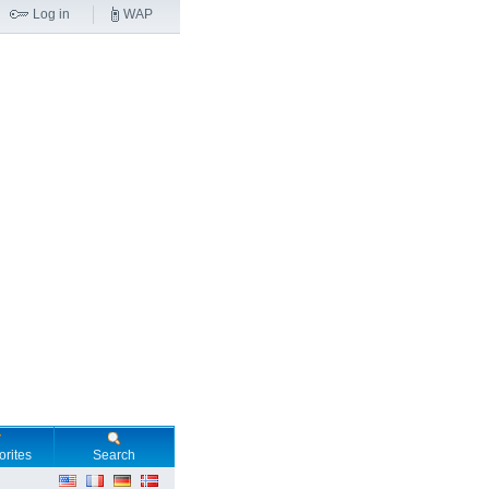
Log in
WAP
orites
Search