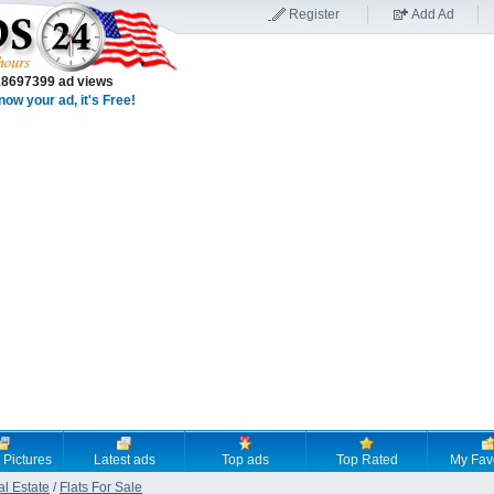
Register
Add Ad
18697399 ad views
now your ad, it's Free!
 Pictures
Latest ads
Top ads
Top Rated
My Fav
al Estate
/
Flats For Sale