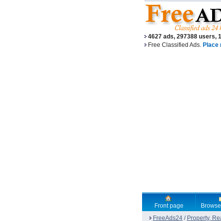
4627 ads, 297388 users, 
Free Classified Ads.
Place 
Front page
Browse
FreeAds24
/
Property, Re