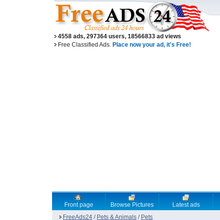
4558 ads, 297364 users, 18566833 ad views
Free Classified Ads.
Place now your ad, it's Free!
Front page
Browse Pictures
Latest ads
FreeAds24
/
Pets & Animals
/
Pets