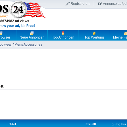
Registrieren
Annonce aufge
18674982 ad views
now your ad, it's Free!
browser
Neue Annoncen
Top Annoncen
Top Wertung
Meine Fa
Footwear
/
Mens Accessories
es
Titel
Erstellt
gültig bis