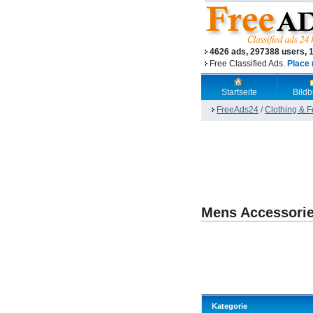
4626 ads, 297388 users, 
Free Classified Ads.
Place 
Startseite
Bild
FreeAds24
/
Clothing & 
Mens Accessori
Kategorie