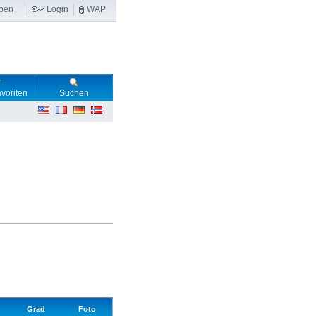
ben
Login
WAP
voriten
Suchen
Grad
Foto