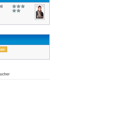
08
ucher
e