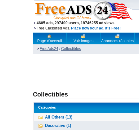
4605 ads, 297400 users, 18746255 ad views
Free Classified Ads.
Place now your ad, it's Free!
Page d'acceuil
Voir images
Annonces récentes
FreeAds24
/
Collectibles
Collectibles
Catégories
All Others (13)
Decorative (1)